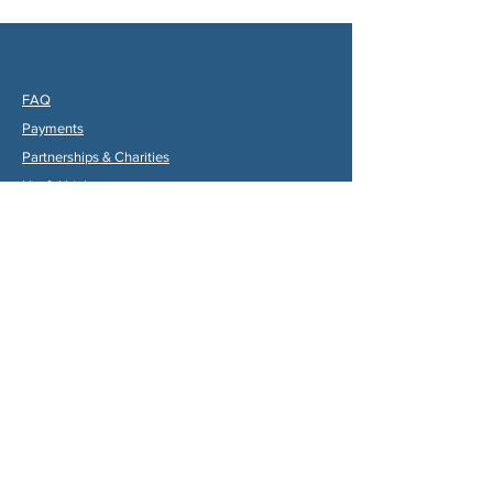
FAQ
Payments
Partners
hips & Charities
Useful Links
Statuts (FR)
Reglement Interieur (FR)
Statutes (ENG)
Internal Rules (ENG)
Association Internationale de la
Vallée du Dropt
Email:
aivd47120@gmail.com