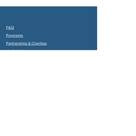
FAQ
Payments
Partners
hips & Charities
Useful Links
Statuts (FR)
Reglement Interieur (FR)
Statutes (ENG)
Internal Rules (ENG)
Association Internationale de la
Vallée du Dropt
Email:
aivd47120@gmail.com