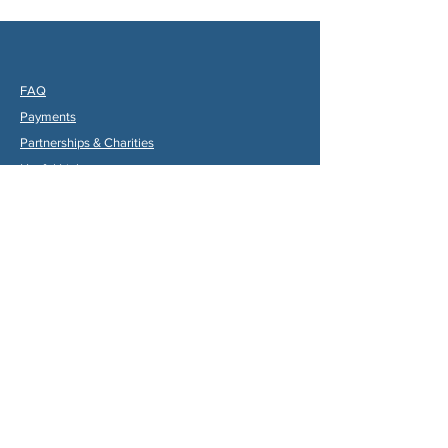
FAQ
Payments
Partners
hips & Charities
Useful Links
Statuts (FR)
Reglement Interieur (FR)
Statutes (ENG)
Internal Rules (ENG)
Association Internationale de la
Vallée du Dropt
Email:
aivd47120@gmail.com