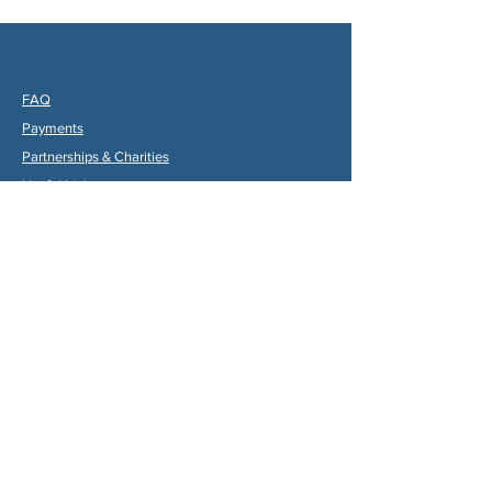
FAQ
Payments
Partners
hips & Charities
Useful Links
Statuts (FR)
Reglement Interieur (FR)
Statutes (ENG)
Internal Rules (ENG)
Association Internationale de la
Vallée du Dropt
Email:
aivd47120@gmail.com