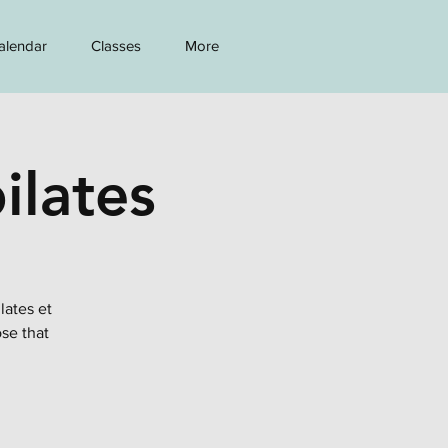
alendar
Classes
More
ilates
lates et
ose that