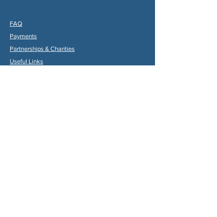
FAQ
Payments
Partners
hips & Charities
Useful Links
Statuts (FR)
Reglement Interieur (FR)
Statutes (ENG)
Internal Rules (ENG)
Association Internationale de la
Vallée du Dropt
Email:
aivd47120@gmail.com