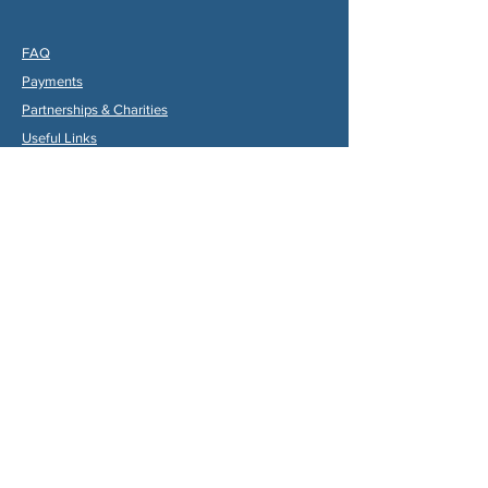
FAQ
Payments
Partners
hips & Charities
Useful Links
Statuts (FR)
Reglement Interieur (FR)
Statutes (ENG)
Internal Rules (ENG)
Association Internationale de la
Vallée du Dropt
Email:
aivd47120@gmail.com