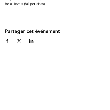
for all levels (8€ per class)
Partager cet événement
FAQ
Politiques d'adhésion
Paiements
Association Internationale de la Vallée du Dropt
Email:
aivd@gmail.com