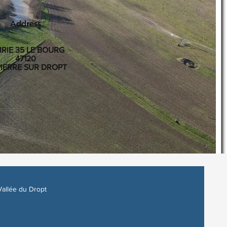
Address
RIE 35 LE BOURG
47120
PIERRE SUR DROPT
 Vallée du Dropt