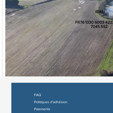
IBAN
FR76 1330 6003 4223
7045 592
FAQ
Politiques d'adhésion
Paiements