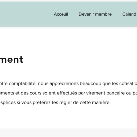
Acceuil
Devenir membre
Calendr
ement
notre comptabilité, nous apprécierions beaucoup que les cotisati
ents et des cours soient effectués par virement bancaire ou p
pèces si vous préférez les régler de cette manière.