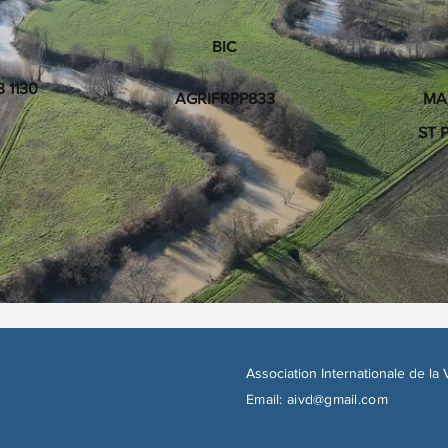
BIC
 1130
AGRIFRPP833
MAI
ST 
Association Internationale de la
Email:
aivd@gmail.com