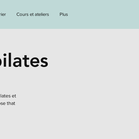
ier
Cours et ateliers
Plus
ilates
lates et
ose that